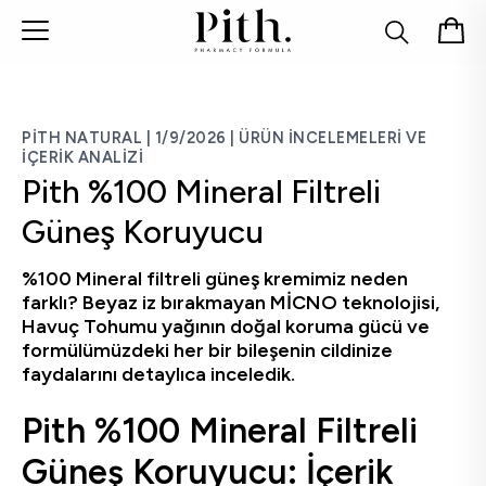
PITH
NATURAL
|
1/9/2026
|
ÜRÜN İNCELEMELERI VE
İÇERIK ANALIZI
Pith %100 Mineral Filtreli
Güneş Koruyucu
%100 Mineral filtreli güneş kremimiz neden
farklı? Beyaz iz bırakmayan MİCNO teknolojisi,
Havuç Tohumu yağının doğal koruma gücü ve
formülümüzdeki her bir bileşenin cildinize
faydalarını detaylıca inceledik.
Pith %100 Mineral Filtreli
Güneş Koruyucu: İçerik