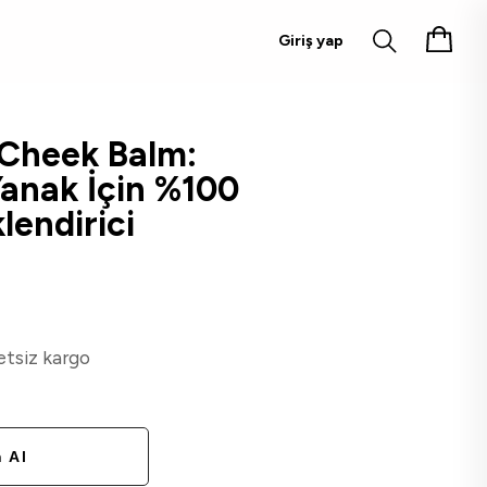
Giriş yap
 Cheek Balm:
anak İçin %100
lendirici
etsiz kargo
 Al