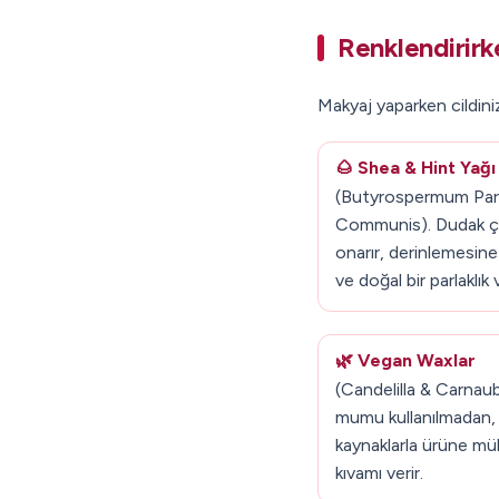
Renklendirirk
Makyaj yaparken cildinize
🌰 Shea & Hint Yağı
(Butyrospermum Park
Communis). Dudak çat
onarır, derinlemesine
ve doğal bir parlaklık v
🌿 Vegan Waxlar
(Candelilla & Carnaub
mumu kullanılmadan, 
kaynaklarla ürüne m
kıvamı verir.