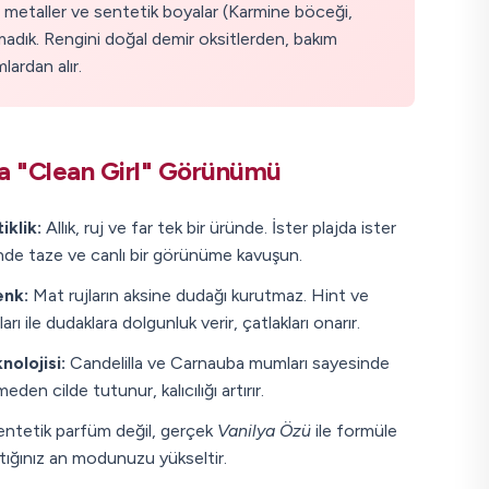
metaller ve sentetik boyalar (Karmine böceği,
madık. Rengini doğal demir oksitlerden, bakım
ardan alır.
a "Clean Girl" Görünümü
iklik:
Allık, ruj ve far tek bir üründe. İster plajda ister
çinde taze ve canlı bir görünüme kavuşun.
enk:
Mat rujların aksine dudağı kurutmaz. Hint ve
arı ile dudaklara dolgunluk verir, çatlakları onarır.
olojisi:
Candelilla ve Carnauba mumları sayesinde
eden cilde tutunur, kalıcılığı artırır.
ntetik parfüm değil, gerçek
Vanilya Özü
ile formüle
çtığınız an modunuzu yükseltir.