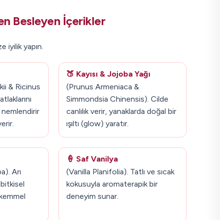
en Besleyen İçerikler
 iyilik yapın.
🍑 Kayısı & Jojoba Yağı
ii & Ricinus
(Prunus Armeniaca &
laklarını
Simmondsia Chinensis). Cilde
 nemlendirir
canlılık verir, yanaklarda doğal bir
erir.
ışıltı (glow) yaratır.
🍦 Saf Vanilya
a). Arı
(Vanilla Planifolia). Tatlı ve sıcak
bitkisel
kokusuyla aromaterapik bir
ükemmel
deneyim sunar.