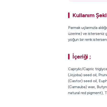
Kullanım Şekl
Parmak uçlarınızla aldığ
üzerine) ve isterseniz 
yoğun bir renk isterseni
İçeriği ;
Caprylic/Capric trigly
(Jojoba) seed oil, Pru
(Castor) seed oil, Euph
(Carnauba) wax, Butyro
natural red pigment), To