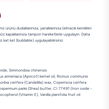
i
ınız ürünü dudaklarınıza, yanaklarınıza (elmacık kemikleri
göz kapaklarınıza tampon hareketlerle uygulayın. Daha
z kat kat (buildable) uygulayabilirsiniz.
ceride, Simmondsia chinensis
nus armeniaca (Apricot) kernel oil, Ricinus communis
orbia cerifera (Candelilla) wax, Copernicia cerifera
spermum parkii (Shea) butter, CI 77491 (Iron oxide -
copherol (Vitamin E), Vanilla planifolia fruit oil.