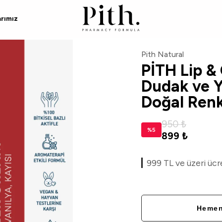
arımız
Pith Natural
PİTH Lip &
Dudak ve Y
Doğal Renk
950 ₺
%
5
899 ₺
999 TL ve üzeri ücr
Hemen