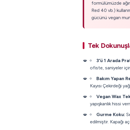
formülümüzde ağır 
Red 40 vb.) kullan
gücünü vegan muml
Tek Dokunuşl
3'ü 1 Arada Prat
ofiste, saniyeler i
Bakım Yapan R
Kayısı Çekirdeği yağl
Vegan Wax Tekn
yapışkanlık hissi verm
Gurme Koku:
Se
edilmiştir. Kapağı a