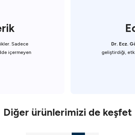
rik
E
rikler. Sadece
Dr. Ecz. Gö
adde içermeyen
geliştirdiği, et
Diğer ürünlerimizi de keşfet