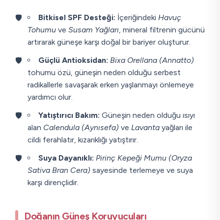
Bitkisel SPF Desteği:
İçeriğindeki
Havuç
Tohumu
ve
Susam Yağları
, mineral filtrenin gücünü
artırarak güneşe karşı doğal bir bariyer oluşturur.
Güçlü Antioksidan:
Bixa Orellana (Annatto)
tohumu özü, güneşin neden olduğu serbest
radikallerle savaşarak erken yaşlanmayı önlemeye
yardımcı olur.
Yatıştırıcı Bakım:
Güneşin neden olduğu ısıyı
alan
Calendula (Aynısefa)
ve
Lavanta
yağları ile
cildi ferahlatır, kızarıklığı yatıştırır.
Suya Dayanıklı:
Pirinç Kepeği Mumu (Oryza
Sativa Bran Cera)
sayesinde terlemeye ve suya
karşı dirençlidir.
Doğanın Güneş Koruyucuları