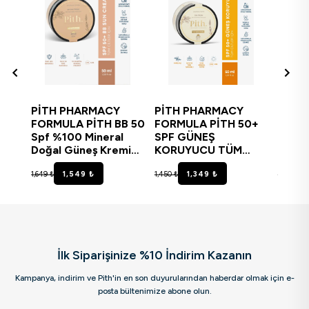
PİTH PHARMACY
PİTH PHARMACY
PİTH
FORMULA PİTH BB 50
FORMULA PİTH 50+
FORM
Spf %100 Mineral
SPF GÜNEŞ
Spf %
Doğal Güneş Kremi
KORUYUCU TÜM
Doğal
(LİGHT)
CİLTLER %100 (Mineral
(MED
1,649 ₺
1,549 ₺
1,450 ₺
1,349 ₺
1,649 ₺
VANİLYA)
İlk Siparişinize %10 İndirim Kazanın
Kampanya, indirim ve Pith'in en son duyurularından haberdar olmak için e-
posta bültenimize abone olun.