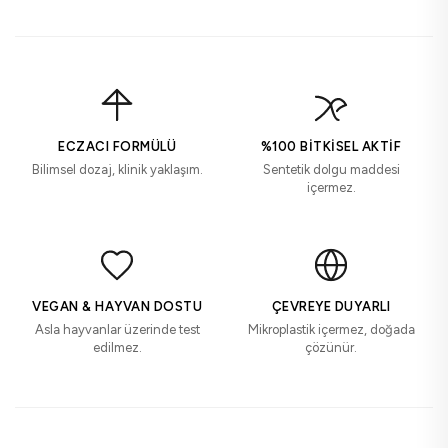
ECZACI FORMÜLÜ
%100 BITKISEL AKTIF
Bilimsel dozaj, klinik yaklaşım.
Sentetik dolgu maddesi
içermez.
VEGAN & HAYVAN DOSTU
ÇEVREYE DUYARLI
Asla hayvanlar üzerinde test
Mikroplastik içermez, doğada
edilmez.
çözünür.