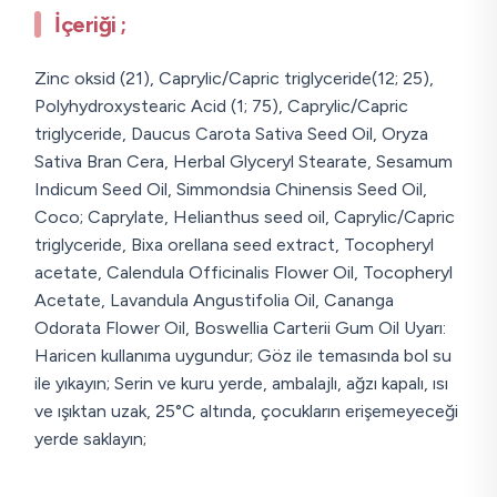
İçeriği ;
Zinc oksid (21), Caprylic/Capric triglyceride(12; 25),
Polyhydroxystearic Acid (1; 75), Caprylic/Capric
triglyceride, Daucus Carota Sativa Seed Oil, Oryza
Sativa Bran Cera, Herbal Glyceryl Stearate, Sesamum
Indicum Seed Oil, Simmondsia Chinensis Seed Oil,
Coco; Caprylate, Helianthus seed oil, Caprylic/Capric
triglyceride, Bixa orellana seed extract, Tocopheryl
acetate, Calendula Officinalis Flower Oil, Tocopheryl
Acetate, Lavandula Angustifolia Oil, Cananga
Odorata Flower Oil, Boswellia Carterii Gum Oil Uyarı:
Haricen kullanıma uygundur; Göz ile temasında bol su
ile yıkayın; Serin ve kuru yerde, ambalajlı, ağzı kapalı, ısı
ve ışıktan uzak, 25°C altında, çocukların erişemeyeceği
yerde saklayın;