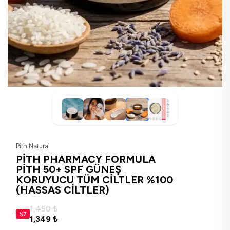
Pith Natural
PİTH PHARMACY FORMULA
PİTH 50+ SPF GÜNEŞ
KORUYUCU TÜM CİLTLER %100
(HASSAS CİLTLER)
1,450 ₺
%
7
1,349 ₺